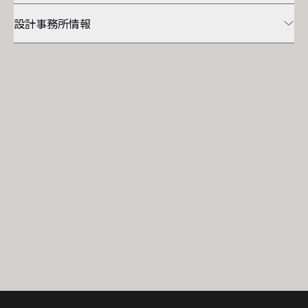
設計事務所情報
プロダクト
Monochrome Roof–1
山本健悟建築設計室
情報
山本健悟
:
1981
年愛知県岡崎市生まれ
2002
年
3
月
20
日 早稲田大学芸術学校 卒業
屋根情報
卒業後 家業の工務店を引き継ぎつつ 設計事務所として
独立し
案件
現在に至る
新築
www.bunshitsu6.com/
都道府県
愛知県
オプション