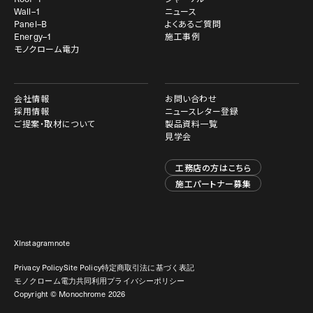
Wall–1
ニュース
Panel–B
よくあるご質問
Energy–1
施工事例
モノクローム電力
会社情報
お問い合わせ
採用情報
ニュースレター登録
ご提案・取材について
製品資料一覧
見学会
工務店の方はこちら
施工パートナー募集
X
Instagram
note
Privacy Policy
Site Policy
特定商取引法に基づく表記
モノクローム電力共同利用プライバシーポリシー
最もミニマルな太陽光パネル
Copyright © Monochrome
2026