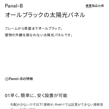
Panel–B
概要
製品仕様
オールブラックの太陽光パネル
フレームから表面までオールブラック。
建物の外観を損なわない太陽光パネルです。
Panel–B
の特徴
01
早く、簡単に、安く設置が可能
勾配が少ない（1寸以下）屋根や、Roof–1では設置ができない屋根形