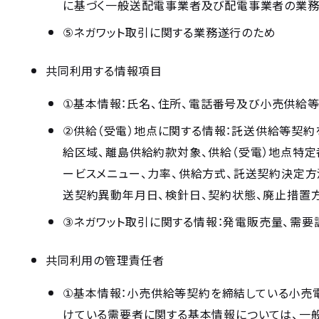
に基づく一般送配電事業者及び配電事業者の業
⑤
ネガワット取引に関する業務遂行のため
共同利用する情報項目
①
基本情報：氏名、住所、電話番号及び小売供給
②
供給（受電）地点に関する情報：託送供給等契
給区域、離島供給約款対象、供給（受電）地点特定
ービスメニュー、力率、供給方式、託送契約決定方
送契約異動年月日、検針日、契約状態、廃止措置
③
ネガワット取引に関する情報：発電販売量、需要
共同利用の管理責任者
①
基本情報：小売供給等契約を締結している小売
けている需要者に関する基本情報については、一