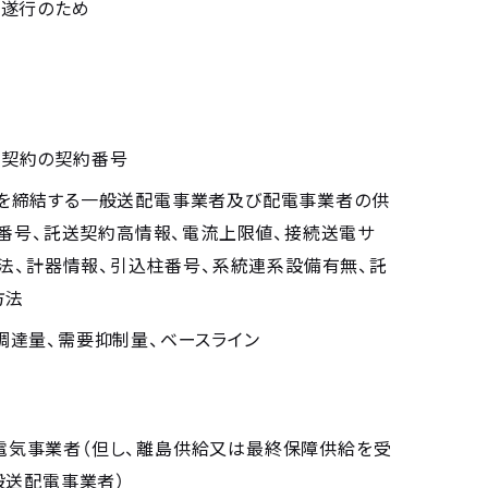
務遂行のため
等契約の契約番号
約を締結する一般送配電事業者及び配電事業者の供
番号、託送契約高情報、電流上限値、接続送電サ
法、計器情報、引込柱番号、系統連系設備有無、託
方法
調達量、需要抑制量、ベースライン
電気事業者（但し、離島供給又は最終保障供給を受
般送配電事業者）