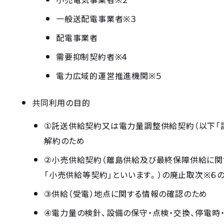
※
一般送配電事業者
３
配電事業者
※4
需要抑制契約者
※
電力広域的運営推進機関
５
共同利用の目的
①
託送供給契約又は電力量調整供給契約（以下「
解約のため
②
小売供給契約（離島供給及び最終保障供給に関
※
「小売供給等契約」といいます。）の廃止取次
６
③
供給（受電）地点に関する情報の確認のため
④
電力量の検針、設備の保守・点検・交換、停電