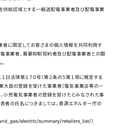
点を供給区域とする一般送配電事業者及び配電事業
業者に限定してお客さまの個人情報を共同利用す
配電事業者、需要抑制契約者及び配電事業者との間
ん。
１１日法律第１７０号）第２条の５第１項に規定する
業大臣の登録を受けた事業者（電気事業法等の一
り、小売電気事業者の登録を受けたとみなされた事
代表者の氏名につきましては、資源エネルギー庁の
and_gas/electric/summary/retailers_list/
）