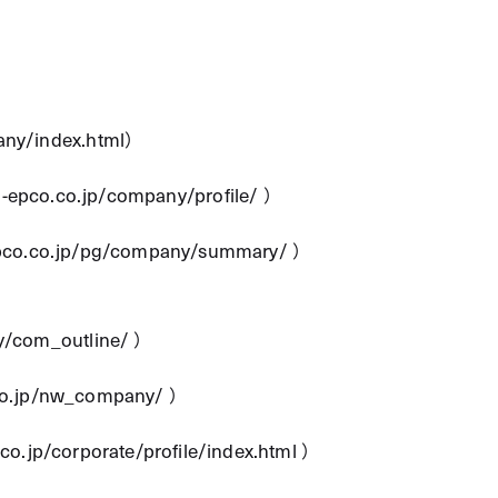
any/index.html
）
u-epco.co.jp/company/profile/
）
epco.co.jp/pg/company/summary/
）
ny/com_outline/
）
.co.jp/nw_company/
）
.co.jp/corporate/profile/index.html
）