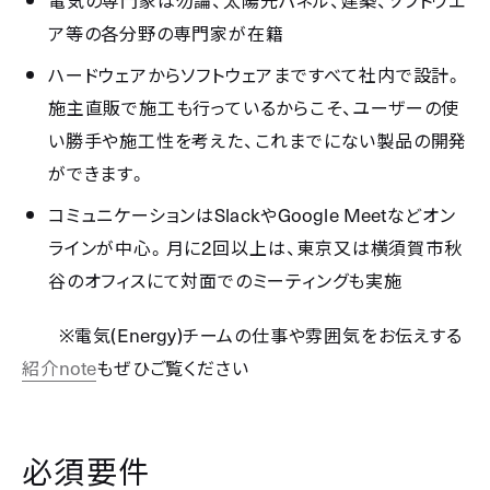
電気の専門家は勿論、太陽光パネル、建築、ソフトウエ
ア等の各分野の専門家が在籍
ハードウェアからソフトウェアまですべて社内で設計。
施主直販で施工も行っているからこそ、ユーザーの使
い勝手や施工性を考えた、これまでにない製品の開発
ができます。
Slack
Google Meet
コミュニケーションは
や
などオン
2
ラインが中心。月に
回以上は、東京又は横須賀市秋
谷のオフィスにて対面でのミーティングも実施
※
(Energy)
電気
チームの仕事や雰囲気をお伝えする
note
紹介
もぜひご覧ください
必須要件