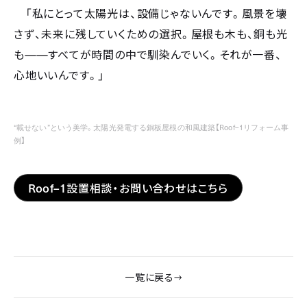
「私にとって太陽光は、設備じゃないんです。風景を壊
さず、未来に残していくための選択。屋根も木も、銅も光
——
も
すべてが時間の中で馴染んでいく。それが一番、
心地いいんです。」
“載せない”という美学。太陽光発電する銅板屋根の和風建築【Roof–1リフォーム事
例】
Roof–1
設置相談・お問い合わせはこちら
一覧に戻る