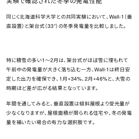
実験で確認された冬季の発電性能
Wall-1
同じく北海道科学大学との共同実験において、
（垂
33°
直設置）と架台式（
）の冬季発電量を比較しました。
1
2
特に積雪の多い
〜
月は、架台式がほぼ雪に埋もれて
Wall-1
午前中の発電量が大きく落ち込む一方、
は終日安
1
+34%
2
+46%
定した出力を確保でき、
月
、
月
と、大雪の
時期ほど差が広がる結果となっています。
年間を通してみると、垂直設置は傾斜屋根より受光量が
少なくなりますが、屋根面積が限られる住宅や、冬の発電
量を補いたい場合の有力な選択肢です。