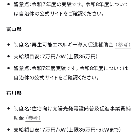
8
留意点：令和７年度の実績です。令和
年度について
は自治体の公式サイトをご確認ください。
富山県
制度名：再生可能エネルギー導入促進補助金
（参考）
7
/kW
35
支給額目安：
万円
（上限
万円）
7
8
留意点：令和
年度実績です。令和
年度については
自治体の公式サイトをご確認ください。
石川県
制度名：住宅向け太陽光発電設備普及促進事業費補
助金
（参考）
7
/kW
35
5kW
支給額目安：
万円
（上限
万円・
まで）