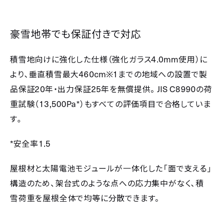
豪雪地帯でも保証付きで対応
4.0mm
積雪地向けに強化した仕様（強化ガラス
使用）に
460cm※1
より、垂直積雪最大
までの地域への設置で製
20
25
JIS C8990
品保証
年・出力保証
年を無償提供。
の荷
13,500Pa*
重試験（
）もすべての評価項目で合格していま
す。
*
1.5
安全率
屋根材と太陽電池モジュールが一体化した「面で支える」
構造のため、架台式のような点への応力集中がなく、積
雪荷重を屋根全体で均等に分散できます。