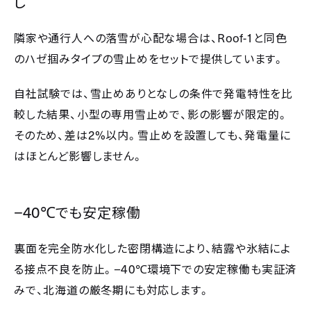
し
Roof-1
隣家や通行人への落雪が心配な場合は、
と同色
のハゼ掴みタイプの雪止めをセットで提供しています。
自社試験では、雪止めありとなしの条件で発電特性を比
較した結果、小型の専用雪止めで、影の影響が限定的。
2%
そのため、差は
以内。雪止めを設置しても、発電量に
はほとんど影響しません。
−40℃
でも安定稼働
裏面を完全防水化した密閉構造により、結露や氷結によ
−40℃
る接点不良を防止。
環境下での安定稼働も実証済
みで、北海道の厳冬期にも対応します。