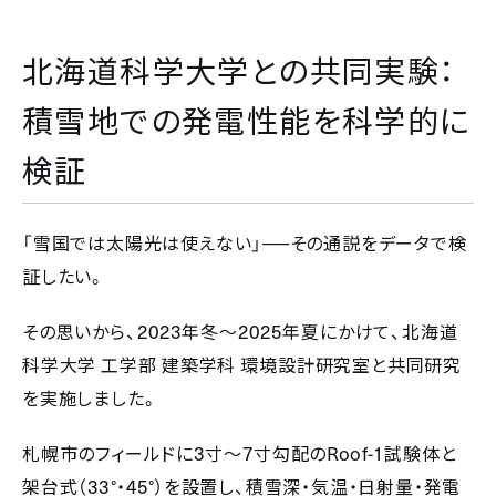
北海道科学大学との共同実験：
積雪地での発電性能を科学的に
検証
──
「雪国では太陽光は使えない」
その通説をデータで検
証したい。
2023
2025
その思いから、
年冬〜
年夏にかけて、北海道
科学大学
工学部
建築学科
環境設計研究室と共同研究
を実施しました。
3
7
Roof-1
札幌市のフィールドに
寸〜
寸勾配の
試験体と
33°
45°
架台式（
・
）を設置し、積雪深・気温・日射量・発電