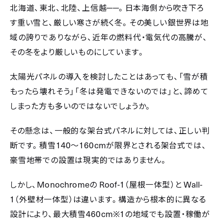
──
北海道、東北、北陸、上信越
。日本海側から吹き下ろ
す重い雪と、厳しい寒さが続く冬。その美しい銀世界は地
域の誇りでありながら、近年の燃料代・電気代の高騰が、
その冬をより厳しいものにしています。
太陽光パネルの導入を検討したことはあっても、「雪が積
もったら壊れそう」「冬は発電できないのでは」と、諦めて
しまった方も多いのではないでしょうか。
その懸念は、一般的な架台式パネルに対しては、正しい判
140
160cm
断です。積雪
〜
が限界とされる架台式では、
豪雪地帯での設置は現実的ではありません。
Monochrome
Roof-1
Wall-
しかし、
の
（屋根一体型）と
1
（外壁材一体型）は違います。構造から根本的に異なる
460cm※1
設計により、最大積雪
の地域でも設置・稼働が