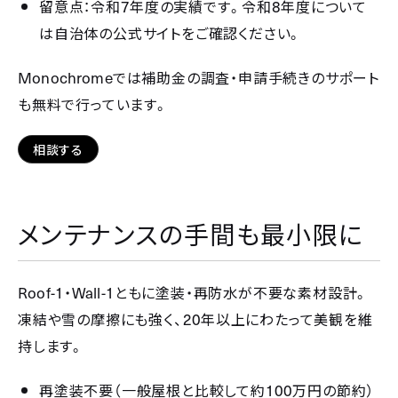
7
8
留意点：令和
年度の実績です。令和
年度について
は自治体の公式サイトをご確認ください。
Monochrome
では補助金の調査・申請手続きのサポート
も無料で行っています。
相談する
メンテナンスの手間も最小限に
Roof-1
Wall-1
・
ともに塗装・再防水が不要な素材設計。
20
凍結や雪の摩擦にも強く、
年以上にわたって美観を維
持します。
100
再塗装不要（一般屋根と比較して約
万円の節約）