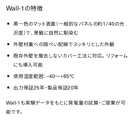
Wall-1
の特徴
1/40
黒一色のマット表面（一般的なパネルの約
の光
沢度）で、景観に自然に馴染む
外壁材裏への隠ぺい配線でスッキリとした外観
既存外壁を撤去しないカバー工法に対応。リフォーム
にも導入可能
−40
+85℃
使用温度範囲：
～
25
20
出力保証
年・製品保証
年
Wall-1
も実験データをもとに発電量の試算・ご提案が可
能です。