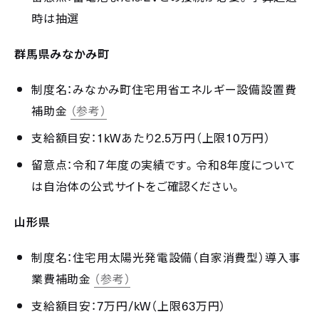
時は抽選
群馬県みなかみ町
制度名：みなかみ町住宅用省エネルギー設備設置費
補助金
（参考）
1kW
2.5
10
支給額目安：
あたり
万円（上限
万円）
8
留意点：令和７年度の実績です。令和
年度について
は自治体の公式サイトをご確認ください。
山形県
制度名：住宅用太陽光発電設備（自家消費型）導入事
業費補助金
（参考）
7
/kW
63
支給額目安：
万円
（上限
万円）