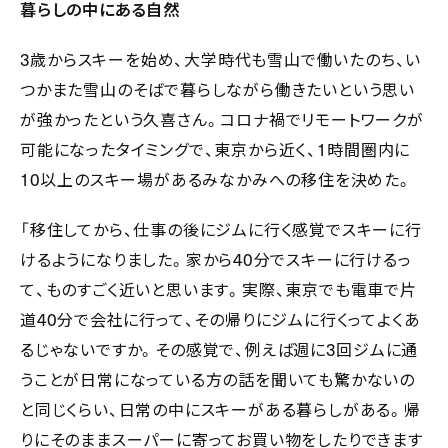
暮らしの中にある自然
3
歳からスキーを始め、大学時代も雪山で働いたのち、い
つかまた雪山のそばで暮らしながら働きたいという思い
が強かったという久喜さん。コロナ禍でリモートワークが
可能になったタイミングで、東京から近く、
1
時間圏内に
10
以上のスキー場があるみなかみへの移住を決めた。
「移住してから、仕事の後にジムに行く感覚でスキーに行
けるようになりました。家から
40
分でスキーに行けるっ
て、ものすごく近いと思います。実際、東京でも電車で片
道
40
分で会社に行って、その帰りにジムに行くってよくあ
るじゃないですか。その感覚で、例えば週に
3
回ジムに通
うことが日常になっている方の話を聞いても驚かないの
と同じくらい、日常の中にスキーがある暮らしがある。帰
りにそのままスーパーに寄ってお買い物をしたりできます