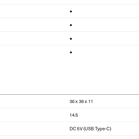
●
●
●
●
36 x 36 x 11
14.5
DC 5V (USB Type-C)