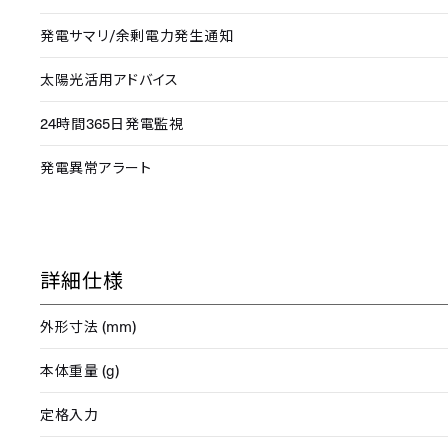
/
発電サマリ
余剰電力発生通知
太陽光活用アドバイス
24
365
時間
日発電監視
発電異常アラート
詳細仕様
(mm)
外形寸法
(g)
本体重量
定格入力