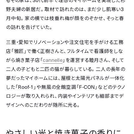
30
るその家は、
代前半で理想のマイホームを実現した杉
3
野夫婦の新居だ。取材で訪れたのは、まだ少し肌寒い
月中旬。家の横では枝垂れ梅が顔をのぞかせ、そっと春
の訪れを告げていた。
三重・愛知でリノベーションや注文住宅を手がける工務
店「雅匠」で働く正樹さんと、フルタイムで看護師をしな
cannelle
がら焼き菓子店「
」を運営する睦月さん、そして
二人の子どもと二匹の猫が暮らしている。二人の長年の
夢だったマイホームには、屋根と太陽光パネルが一体化
Roof-1
F-CON
した「
」や無風の全館空調「
」などのテクノ
ロジーが取り入れられ、内装やインテリアも細部までデ
ザインへのこだわりが随所に光る。
やさしい光と焼き菓子の香りに