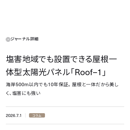
ジャーナル詳細
塩害地域でも設置できる屋根一
Roof–1
体型太陽光パネル「
」
500m
10
海岸
以内でも
年保証。屋根と一体だから美し
く、塩害にも強い
2026.7.1
コラム