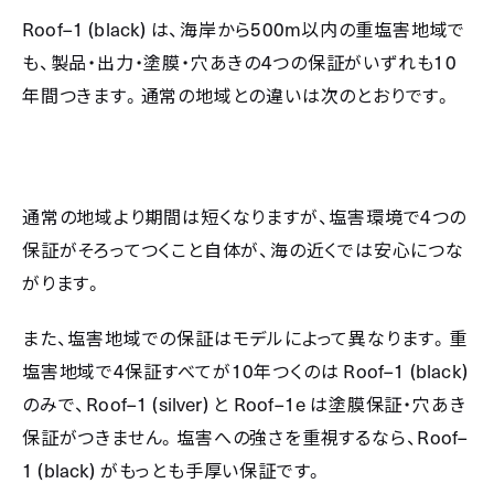
Roof–1 (black)
500m
は、海岸から
以内の重塩害地域で
4
10
も、製品・出力・塗膜・穴あきの
つの保証がいずれも
年間つきます。通常の地域との違いは次のとおりです。
4
通常の地域より期間は短くなりますが、塩害環境で
つの
保証がそろってつくこと自体が、海の近くでは安心につな
がります。
また、塩害地域での保証はモデルによって異なります。重
4
10
Roof–1 (black)
塩害地域で
保証すべてが
年つくのは
Roof–1 (silver)
Roof–1e
のみで、
と
は塗膜保証・穴あき
Roof–
保証がつきません。塩害への強さを重視するなら、
1 (black)
がもっとも手厚い保証です。